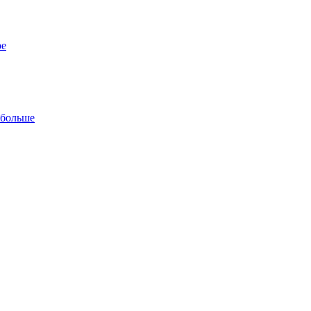
ре
 больше