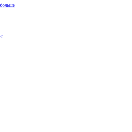
 больше
ре