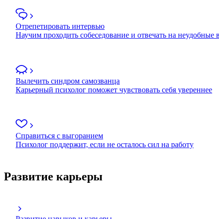
Отрепетировать интервью
Научим проходить собеседование и отвечать на неудобные
Вылечить синдром самозванца
Карьерный психолог поможет чувствовать себя увереннее
Справиться с выгоранием
Психолог поддержит, если не осталось сил на работу
Развитие карьеры
Развитие навыков и карьеры