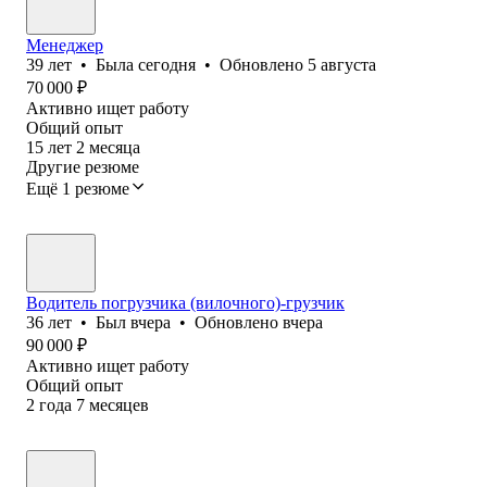
Менеджер
39
лет
•
Была
сегодня
•
Обновлено
5 августа
70 000
₽
Активно ищет работу
Общий опыт
15
лет
2
месяца
Другие резюме
Ещё 1 резюме
Водитель погрузчика (вилочного)-грузчик
36
лет
•
Был
вчера
•
Обновлено
вчера
90 000
₽
Активно ищет работу
Общий опыт
2
года
7
месяцев