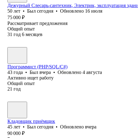
Дежурный Слесарь-сантехник, Электрик, эксплуатация здани
50
лет
•
Был
сегодня
•
Обновлено
16 июля
75 000
₽
Рассматривает предложения
Общий опыт
31
год
6
месяцев
Программист (PHP/SQL/C#)
43
года
•
Был
вчера
•
Обновлено
4 августа
Активно ищет работу
Общий опыт
21
год
Кладовщик приёмщик
45
лет
•
Был
сегодня
•
Обновлено
вчера
90 000
₽