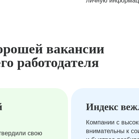
личную информац
орошей вакансии
го работодателя
й
Индекс веж
Компании с высок
внимательны к с
твердили свою