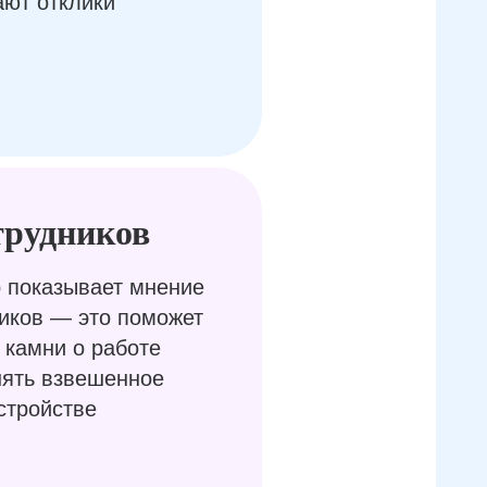
ают отклики
трудников
 показывает мнение
иков — это поможет
 камни о работе
нять взвешенное
стройстве