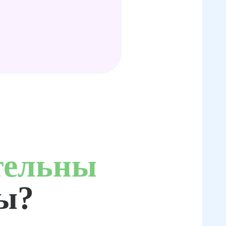
тельны
ты?