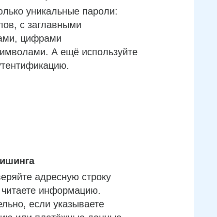
олько уникальные пароли:
лов, с заглавными
ами, цифрами
имволами. А ещё используйте
утентификацию.
фишинга
еряйте адресную строку
м читаете информацию.
льно, если указываете