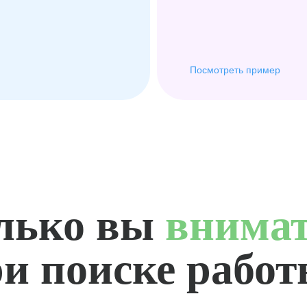
Посмотреть пример
лько вы
внима
и поиске рабо