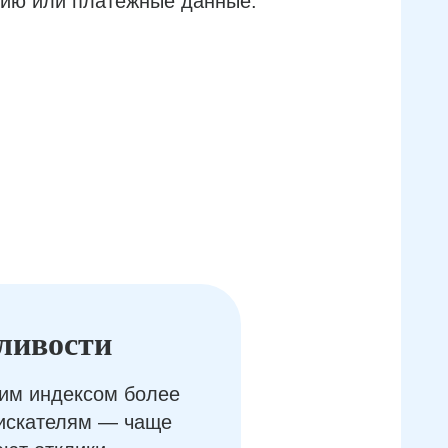
ию или платёжные данные.
ливости
им индексом более
оискателям — чаще