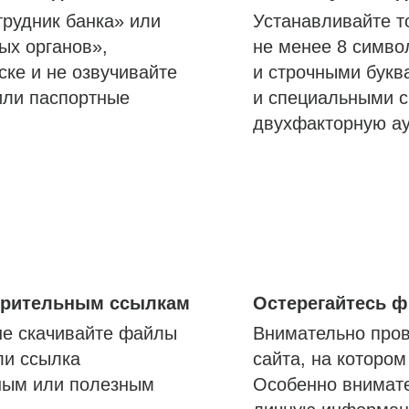
трудник банка» или
Устанавливайте т
ых органов»,
не менее 8 симво
ске и не озвучивайте
и строчными букв
или паспортные
и специальными с
двухфакторную а
озрительным ссылкам
Остерегайтесь 
не скачивайте файлы
Внимательно пров
ли ссылка
сайта, на которо
ным или полезным
Особенно внимате