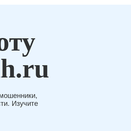
оту
h.ru
-мошенники,
ти. Изучите