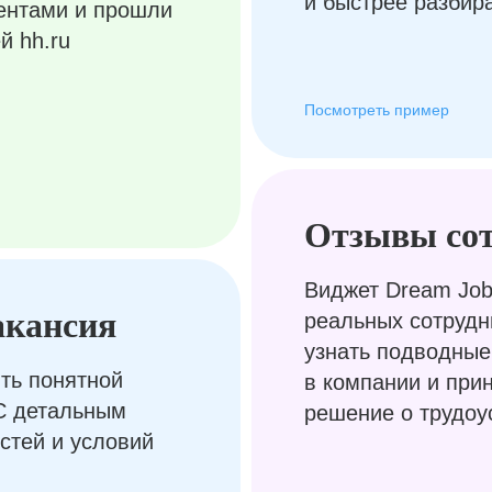
и быстрее разбир
ентами и прошли
й hh.ru
Посмотреть пример
Отзывы со
Виджет Dream Job
акансия
реальных сотрудн
узнать подводные
ть понятной
в компании и при
С детальным
решение о трудоу
стей и условий