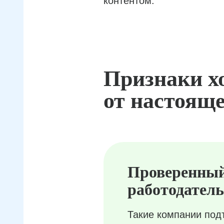
контентом.
Признаки х
от настояще
Проверенны
работодатель
Такие компании под