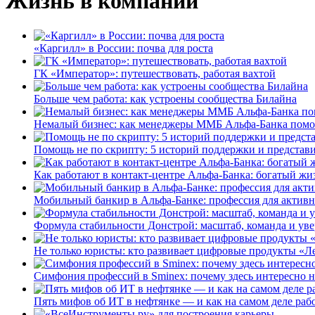
Жизнь в компании
«Каргилл» в России: почва для роста
ГК «Император»: путешествовать, работая вахтой
Больше чем работа: как устроены сообщества Билайна
Немалый бизнес: как менеджеры ММБ Альфа-Банка помо
Помощь не по скрипту: 5 историй поддержки и представ
Как работают в контакт-центре Альфа-Банка: богатый жи
Мобильный банкир в Альфа-Банке: профессия для актив
Формула стабильности Донстрой: масштаб, команда и уве
Не только юристы: кто развивает цифровые продукты «Ле
Симфония профессий в Sminex: почему здесь интересно н
Пять мифов об ИТ в нефтянке — и как на самом деле работ