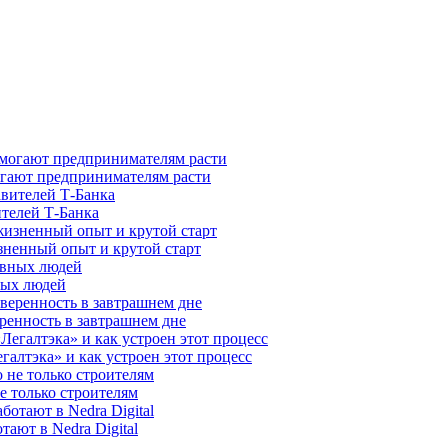
гают предпринимателям расти
ителей Т-Банка
зненный опыт и крутой старт
ных людей
ренность в завтрашнем дне
галтэка» и как устроен этот процесс
е только строителям
ают в Nedra Digital