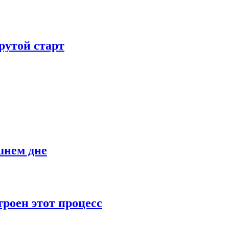
рутой старт
шнем дне
роен этот процесс