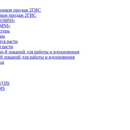
ников продаж 2ГИС
OMNI»
ора
 расти
-8 локаций для работы и вдохновения
OIS