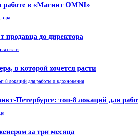
 о работе в «Магнит OMNI»
т продавца до директора
а, в которой хочется расти
нкт-Петербурге: топ-8 локаций для раб
енером за три месяца